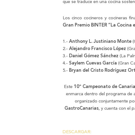
que se traduce en una cocina sosten
Los cinco cocineros y cocineras fin
Gran Premio BINTER “La Cocina 
1.-
Anthony L. Justiniano Monte
(
2.-
Alejandro Francisco López
(Gra
3.-
Daniel Gómez Sánchez
(La Pal
4.-
Saylem Cuevas García
(Gran C
5.-
Bryan del Cristo Rodríguez Ort
Este
10º Campeonato de Canarias
enmarca dentro del programa de a
organizado conjuntamente por l
GastroCanarias
, y cuenta con el 
DESCARGAR: