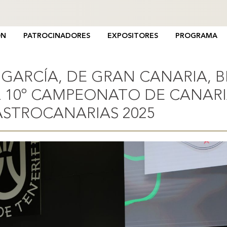
Gastronómico
Salón
de
Gastronómico
Canarias
de
ÓN
PATROCINADORES
EXPOSITORES
PROGRAMA
Canarias
-
GastroCanarias
 GARCÍA, DE GRAN CANARIA, B
2026
10º CAMPEONATO DE CANARI
ASTROCANARIAS 2025