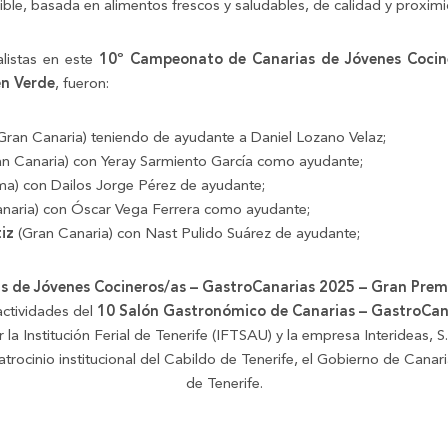
ible, basada en alimentos frescos y saludables, de calidad y proxim
alistas en este
10º Campeonato de Canarias de Jóvenes Cocin
en Verde
, fueron:
Gran Canaria) teniendo de ayudante a Daniel Lozano Velaz;
n Canaria) con Yeray Sarmiento García como ayudante;
ma) con Dailos Jorge Pérez de ayudante;
anaria) con Óscar Vega Ferrera como ayudante;
iz
(Gran Canaria) con Nast Pulido Suárez de ayudante;
 de Jóvenes Cocineros/as – GastroCanarias 2025 – Gran Prem
ctividades del
10 Salón Gastronómico de Canarias – GastroCan
a Institución Ferial de Tenerife (IFTSAU) y la empresa Interideas, S.
patrocinio institucional del Cabildo de Tenerife, el Gobierno de Cana
de Tenerife.