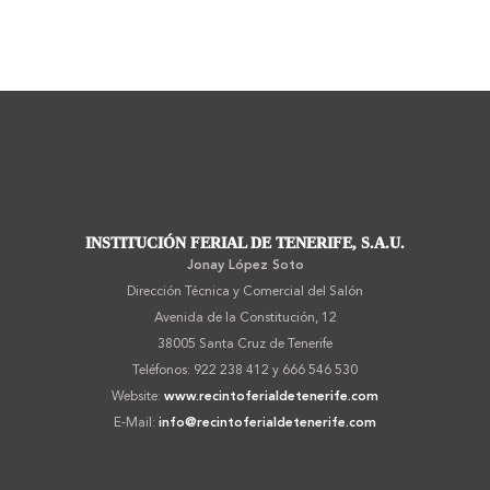
Footer
INSTITUCIÓN FERIAL DE TENERIFE, S.A.U.
Jonay López Soto
Dirección Técnica y Comercial del Salón
Avenida de la Constitución, 12
38005 Santa Cruz de Tenerife
Teléfonos: 922 238 412 y 666 546 530
Website:
www.recintoferialdetenerife.com
E-Mail:
info@recintoferialdetenerife.com