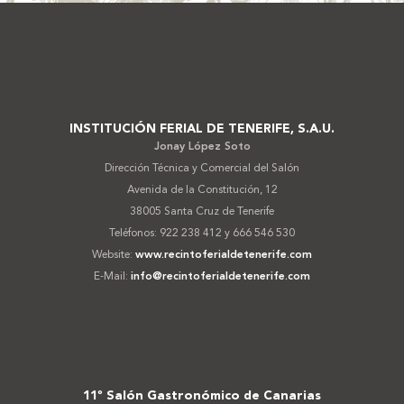
Footer
INSTITUCIÓN FERIAL DE TENERIFE, S.A.U.
Jonay López Soto
Dirección Técnica y Comercial del Salón
Avenida de la Constitución, 12
38005 Santa Cruz de Tenerife
Teléfonos: 922 238 412 y 666 546 530
Website:
www.recintoferialdetenerife.com
E-Mail:
info@recintoferialdetenerife.com
11º Salón Gastronómico de Canarias