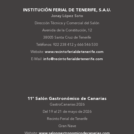
INSTITUCIÓN FERIAL DE TENERIFE, S.A.U.
Jonay López Soto
Dirección Técnica y Comercial del Salón
Avenida de la Constitución, 12
38005 Santa Cruz de Tenerife
Teléfonos: 922 238 412 y 666 546 530
Website:
www.recintoferialdetenerife.com
E-Mail:
info@recintoferialdetenerife.com
11º Salón Gastronómico de Canarias
GastroCanarias 2026
Del 19 al 21 de mayo de 2026
Recinto Ferial de Tenerife
Gran Nave
Website:
www.salongastronomicodecanarias.com