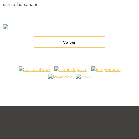
sancocho canario.
Volver
Footer